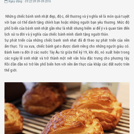
Ngày đăng : 09:22:09 09-09-2016
Những chiếc bánh sinh nhật đẹp, độc, dễ thương và ý nghĩa sẽ là món quà tuyệt
vời bạn có thể dành tặng chính bạn hoặc những người bạn yêu thương. Mức độ
phổ biến của bánh sinh nhật gần như là nhất nhưng hiếm ai để ý và quan tâm đến
lịch sử ra đời và ý nghĩa của chiếc bánh mình dành tặng người thân.
Sự phát triển của những chiếc banh sinh nhat đã đi theo sự phát triển của nền
ẩm thực. Từ xa xưa, chiếc bánh gato được dành riêng cho những người giàu có.
Bánh kem ra đời ở các nước Tây Âu từ giữa thế kỷ 19, khi đó, nó xuất hiện trong
các ngày lễ sinh nhật và trở thành một nét văn hóa đặc trưng cho phương tây.
Rồi dần dần nó trở lên phổ biến hơn với nền ẩm thực của khắp các đất nước trên
thế giới.