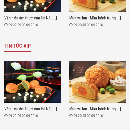
 ẩm thực của Hà Nội [...]
Mùa vu lan - Mùa bánh trung [...]
Một số l
09 09-09-2016
09:20:45 09-09-2016
09:19:
TIN TỨC VIP
 ẩm thực của Hà Nội [...]
Mùa vu lan - Mùa bánh trung [...]
Một số l
09 09-09-2016
09:20:45 09-09-2016
09:19: