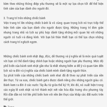
kèm theo những thông điệp yêu thương sẽ là một sự lựa chọn tốt để thể hiện
tình cảm của bạn dành cho người đó.
3. Trang trí trên những chiếc bánh
Việc trang trí lên những chiếc bánh là vô cùng quan trọng bởi nó trực tiếp thể
hiện tình cảm của bạn dành cho người được tặng. Những trang trí đơn giản
nhưng trang nhã và lịch sự phù hợp dành tặng những mối quan hệ với những
người có tuổi và đáng kính. Với bạn bè thân thiết bạn có thể lựa chọn những
cách trang trí nghịch ngợm.
Những chiếc bánh sinh nhật đẹp, độc, dễ thương và ý nghĩa sẽ là món quà tuyệt
vời bạn có thể dành tặng chính bạn hoặc những người bạn yêu thương. Mức độ
phổ biến của bánh sinh nhật gần như là nhất nhưng hiếm ai để ý và quan tâm đến
lịch sử ra đời và ý nghĩa của chiếc bánh mình dành tặng người thân.
Sự phát triển của những chiếc banh sinh nhat đã đi theo sự phát triển của nền
ẩm thực. Từ xa xưa, chiếc bánh gato được dành riêng cho những người giàu có.
Bánh kem ra đời ở các nước Tây Âu từ giữa thế kỷ 19, khi đó, nó xuất hiện trong
các ngày lễ sinh nhật và trở thành một nét văn hóa đặc trưng cho phương tây.
Rồi dần dần nó trở lên phổ biến hơn với nền ẩm thực của khắp các đất nước trên
thế giới.
Tags:
,