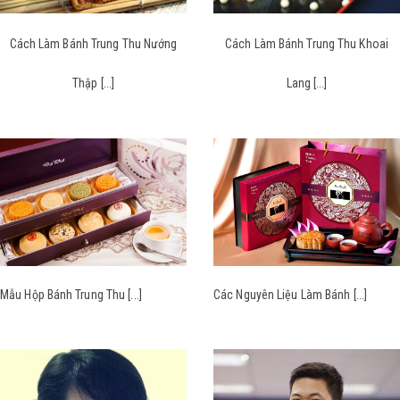
 Trung Thu Nướng
Cách Làm Bánh Trung Thu Khoai
Cách Làm B
p [...]
Lang [...]
h Trung Thu [...]
Các Nguyên Liệu Làm Bánh [...]
Chọn B