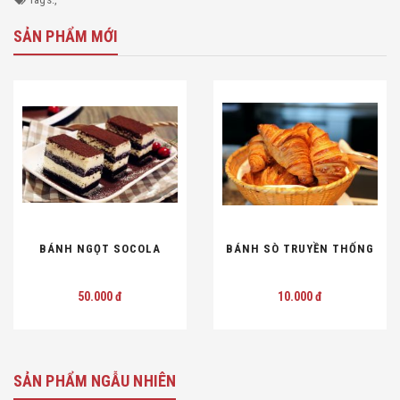
SẢN PHẨM MỚI
ÁNH NGỌT SOCOLA
BÁNH SÒ TRUYỀN THỐNG
B
50.000 đ
10.000 đ
SẢN PHẨM NGẪU NHIÊN