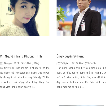
 Trang Phương Trinh
Ông Nguyễn Sỹ Hùng
Bùi N
13:18:11 PM - 27/11/2014)
(
Thời gian: 15:03:59 PM - 27/11/2014)
(
Thời
 Thật khó tin là chúng tôi có thể
Tính năng phong phú, tùy biến giao diện linh
Trang 
 website bán hàng trực tuyến
hoạt. Và điều tôi hài lòng nhất là WEB BOTA
mong m
và nhanh chóng đến vậy. Từ khi
luôn có thêm những tính năng mới để thúc
phong
số lượng đơn hàng tăng lên,
đẩy việc kinh doanh của tôi. Điển hình tính
Công t
 doanh của vợ [...]
năng mới mà tôi thích [...]
những s