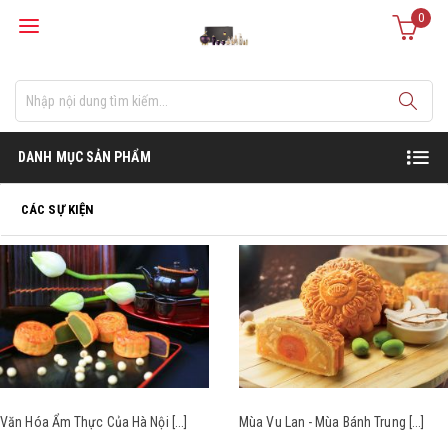
0
DANH MỤC SẢN PHẨM
CÁC SỰ KIỆN
Của Hà Nội [...]
Mùa Vu Lan - Mùa Bánh Trung [...]
Một Số Loại 