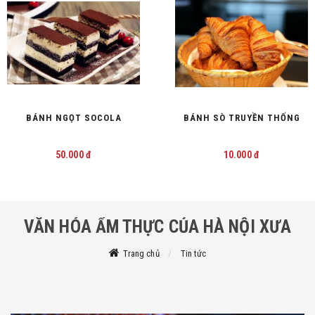
H NGỌT SOCOLA
BÁNH SÒ TRUYỀN THỐNG
BÁ
50.000 đ
10.000 đ
VĂN HÓA ẨM THỰC CỦA HÀ NỘI XƯA
Trang chủ
Tin tức