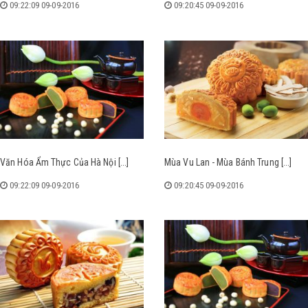
2016
09:20:45 09-09-2016
09:19:20 0
Của Hà Nội [...]
Mùa Vu Lan - Mùa Bánh Trung [...]
Một Số Loại 
2016
09:20:45 09-09-2016
09:19:20 0