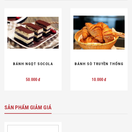
ÁNH NGỌT SOCOLA
BÁNH SÒ TRUYỀN THỐNG
B
50.000 đ
10.000 đ
SẢN PHẨM GIẢM GIÁ