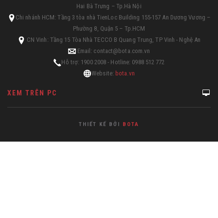
Hai Bà Trưng – Tp.Hà Nội
Chi nhánh HCM: Tầng 3 tòa nhà TienLoc Building 155-157 An Dương Vương –
Phường 8, Quận 5 – Tp.HCM
CN Vinh: Tầng 15 Tòa Nhà TECCO B Quang Trung, TP Vinh - Nghệ An
Email: contact@bota.com.vn
Hỗ trợ: 1900 2008 - Hotline: 0988 512 772
Website:
bota.vn
XEM TRÊN PC
THIẾT KẾ BỞI
BOTA