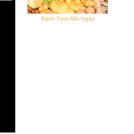
Bánh Tươi Mỗi Ngày
Bán