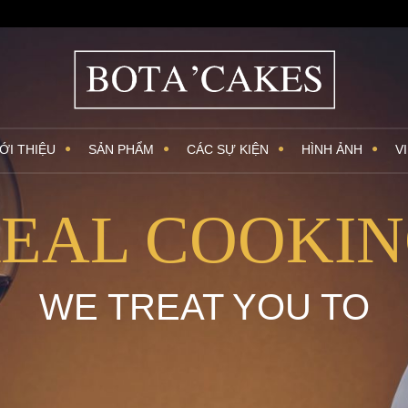
ỚI THIỆU
SẢN PHẨM
CÁC SỰ KIỆN
HÌNH ẢNH
V
EAL COOKI
WE TREAT YOU TO
DELICACIES