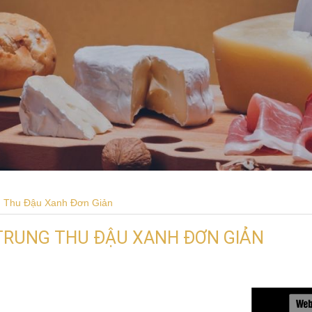
 Thu Đậu Xanh Đơn Giản
TRUNG THU ĐẬU XANH ĐƠN GIẢN