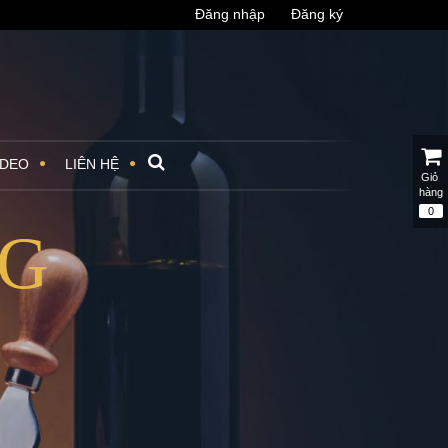
Đăng nhập
Đăng ký
IDEO
LIÊN HỆ
Giỏ 
hàng
0
NG