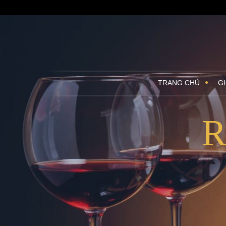
TRANG CHỦ
GI
R