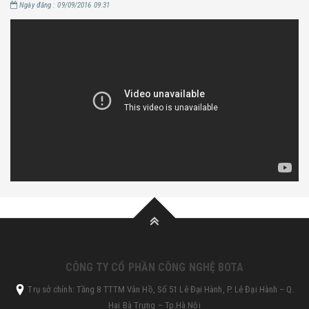
Ngày đăng : 09/09/2016 09:31
CÔNG TY CỔ PHẦN CÔNG NGHỆ BOTA
Trụ sở chính: Tầng 8 TTTM Vân Hồ, Số 51 Lê Đại Hành, P. Lê Đại Hành – Q.
Hai Bà Trưng – Tp.Hà Nội