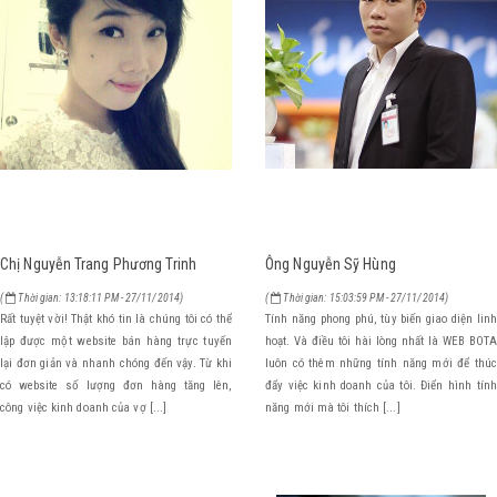
Chị Nguyễn Trang Phương Trinh
Ông Nguyễn Sỹ Hùng
(
Thời gian: 13:18:11 PM - 27/11/2014)
(
Thời gian: 15:03:59 PM - 27/11/2014)
Rất tuyệt vời! Thật khó tin là chúng tôi có thể
Tính năng phong phú, tùy biến giao diện linh
lập được một website bán hàng trực tuyến
hoạt. Và điều tôi hài lòng nhất là WEB BOTA
lại đơn giản và nhanh chóng đến vậy. Từ khi
luôn có thêm những tính năng mới để thúc
có website số lượng đơn hàng tăng lên,
đẩy việc kinh doanh của tôi. Điển hình tính
công việc kinh doanh của vợ [...]
năng mới mà tôi thích [...]